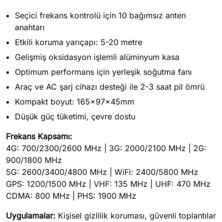
Seçici frekans kontrolü için 10 bağımsız anten
anahtarı
Etkili koruma yarıçapı: 5-20 metre
Gelişmiş oksidasyon işlemli alüminyum kasa
Optimum performans için yerleşik soğutma fanı
Araç ve AC şarj cihazı desteği ile 2-3 saat pil ömrü
Kompakt boyut: 165×97×45mm
Düşük güç tüketimi, çevre dostu
Frekans Kapsamı:
4G: 700/2300/2600 MHz | 3G: 2000/2100 MHz | 2G:
900/1800 MHz
5G: 2600/3400/4800 MHz | WiFi: 2400/5800 MHz
GPS: 1200/1500 MHz | VHF: 135 MHz | UHF: 470 MHz
CDMA: 800 MHz | PHS: 1900 MHz
Uygulamalar:
Kişisel gizlilik koruması, güvenli toplantılar