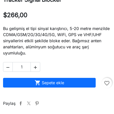
$266,00
Bu gelişmiş el tipi sinyal karıştırıcı, 5-20 metre menzilde
CDMA/GSM/2G/3G/4G/5G, WiFi, GPS ve VHF/UHF
sinyallerini etkili şekilde bloke eder. Bağımsız anten
anahtarları, alüminyum soğutucu ve araç şarj
uyumluluğu.



Sepete ekle
favorite_border
Paylaş