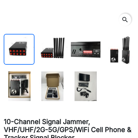
search
10-Channel Signal Jammer,
VHF/UHF/2G-5G/GPS/WiFi Cell Phone &
Tracker Signal Blocker