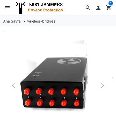
0
menu
search

shopping_cart
Ana Sayfa
wireless-bridges
Previous
Next