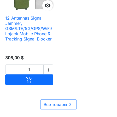

12-Antennas Signal
Jammer,
GSM/LTE/5G/GPS/WiFi/
Lojack Mobile Phone &
Tracking Signal Blocker
308,00 $


В корзину


Все товары