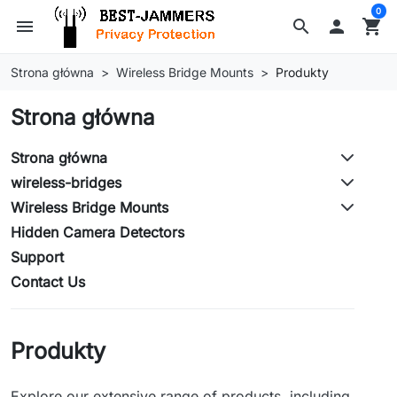
0
menu
search

shopping_cart
Strona główna
Wireless Bridge Mounts
Produkty
Strona główna
Strona główna
wireless-bridges
Wireless Bridge Mounts
Hidden Camera Detectors
Support
Contact Us
Produkty
Explore our extensive range of products, including